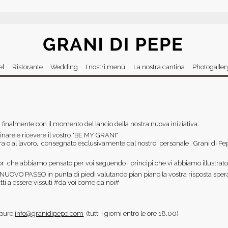
Jump to navigation
el
Ristorante
Wedding
I nostri menù
La nostra cantina
Photogaller
inalmente con il momento del lancio della nostra nuova iniziativa.
inare e ricevere il vostro "BE MY GRANI"
 o al lavoro, consegnato esclusivamente dal nostro personale . Grani di Pepe
or che abbiamo pensato per voi seguendo i principi che vi abbiamo illustrat
 NUOVO PASSO in punta di piedi valutando pian piano la vostra risposta sper
tti a essere vissuti #da voi come da noi#
ppure
info@granidipepe.com
(tutti i giorni entro le ore 18.00)