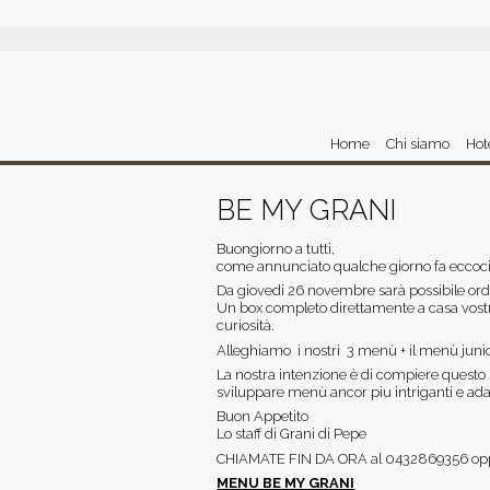
Home
Chi siamo
Hot
BE MY GRANI
Buongiorno a tutti,
come annunciato qualche giorno fa eccoci f
Da giovedi 26 novembre sarà possibile ord
Un box completo direttamente a casa vostra
curiosità.
Alleghiamo i nostri 3 menù + il menù juni
La nostra intenzione è di compiere questo
sviluppare menù ancor piu intriganti e ada
Buon Appetito
Lo staff di Grani di Pepe
CHIAMATE FIN DA ORA al 0432869356 o
MENU BE MY GRANI