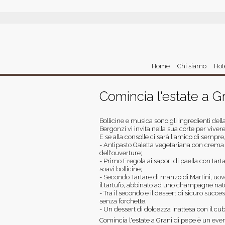
Home
Chi siamo
Hot
Comincia l'estate a G
Bollicine e musica sono gli ingredienti dell
Bergonzi vi invita nella sua corte per viver
E se alla consolle ci sarà l'amico di sempre, 
- Antipasto Galetta vegetariana con crema d
dell'ouverture;
- Primo Fregola ai sapori di paella con ta
soavi bollicine;
- Secondo Tartare di manzo di Martini, uovo 
il tartufo, abbinato ad uno champagne nat
- Tra il secondo e il dessert di sicuro su
senza forchette.
- Un dessert di dolcezza inattesa con il cubo
Comincia l'estate a Grani di pepe è un eve