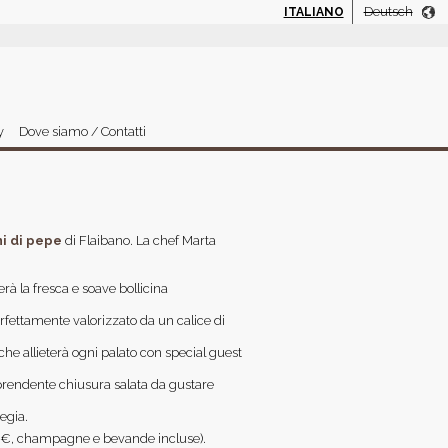
Deutsch
ITALIANO
y
Dove siamo / Contatti
i di pepe
di Flaibano. La chef Marta
rà la fresca e soave bollicina
rfettamente valorizzato da un calice di
che allieterà ogni palato con special guest
rprendente chiusura salata da gustare
iegia.
(55 €, champagne e bevande incluse).