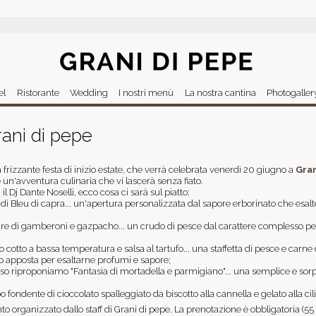
Jump to navigation
el
Ristorante
Wedding
I nostri menù
La nostra cantina
Photogaller
rani di pepe
a frizzante festa di inizio estate, che verrà celebrata venerdì 20 giugno a
Gran
e un'avventura culinaria che vi lascerà senza fiato.
il Dj Dante Noselli, ecco cosa ci sarà sul piatto:
i Bleu di capra... un'apertura personalizzata dal sapore erborinato che esalte
rtare di gamberoni e gazpacho... un crudo di pesce dal carattere complesso pe
cotto a bassa temperatura e salsa al tartufo... una staffetta di pesce e carne 
o apposta per esaltarne profumi e sapore;
ccesso riproponiamo "Fantasia di mortadella e parmigiano"... una semplice e so
 fondente di cioccolato spalleggiato da biscotto alla cannella e gelato alla cil
nto organizzato dallo staff di Grani di pepe. La prenotazione è obbligatoria 