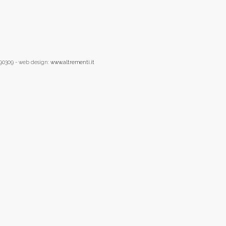
090309 - web design:
www.altrementi.it